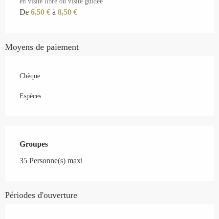
en visite libre ou visite guidée
De
6,50 €
à
8,50 €
Moyens de paiement
Chèque
Espèces
Groupes
Groupes
35 Personne(s) maxi
Périodes d'ouverture