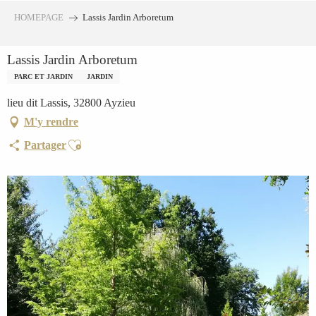
Aller
HOMEPAGE
Lassis Jardin Arboretum
au
contenu
Lassis Jardin Arboretum
principal
PARC ET JARDIN
JARDIN
lieu dit Lassis, 32800 Ayzieu
M'y rendre
Ajouter aux favoris
Partager