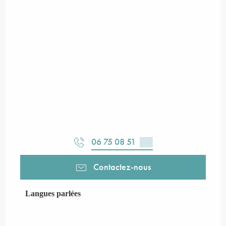
06 75 08 51
▒▒
Contactez-nous
Langues parlées
Langues parlées