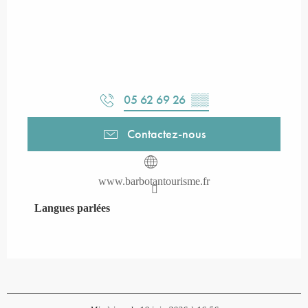
05 62 69 26
▒▒
Contactez-nous
www.barbotantourisme.fr
Langues parlées
Langues parlées