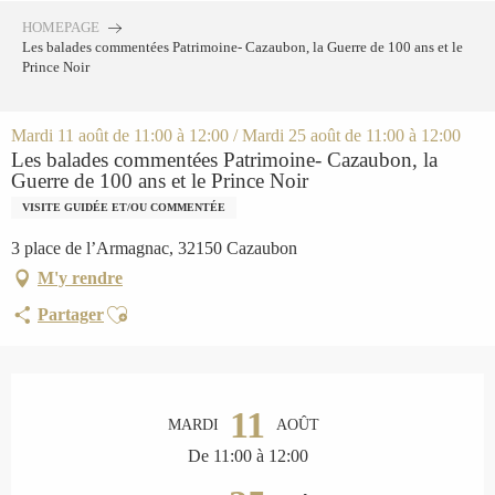
Aller
HOMEPAGE
au
Les balades commentées Patrimoine- Cazaubon, la Guerre de 100 ans et le
contenu
Prince Noir
principal
Mardi 11 août de 11:00 à 12:00 / Mardi 25 août de 11:00 à 12:00
Les balades commentées Patrimoine- Cazaubon, la
Guerre de 100 ans et le Prince Noir
VISITE GUIDÉE ET/OU COMMENTÉE
3 place de l’Armagnac, 32150 Cazaubon
M'y rendre
Ajouter aux favoris
Partager
Ouverture et coordonnées
11
MARDI
AOÛT
De 11:00 à 12:00