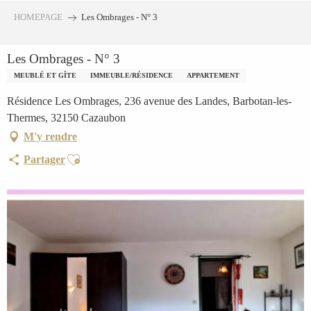
Aller
HOMEPAGE
Les Ombrages - N° 3
au
contenu
Les Ombrages - N° 3
principal
MEUBLÉ ET GÎTE
IMMEUBLE/RÉSIDENCE
APPARTEMENT
Résidence Les Ombrages, 236 avenue des Landes, Barbotan-les-
Thermes, 32150 Cazaubon
M'y rendre
Ajouter aux favoris
Partager