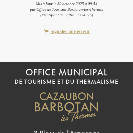
Mis à jour le 30 octobre 2025 à 09:54
par Office de Tourisme Barbotan-les-Thermes
(Identifiant de l'offre :
7334926
)
Signaler une erreur
OFFICE MUNICIPAL
DE TOURISME ET DU THERMALISME
3 Place de l'Armagnac