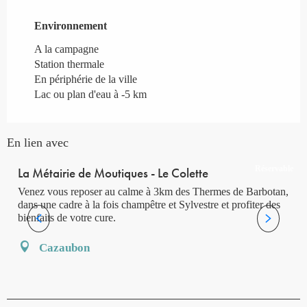
Environnement
Environnement
A la campagne
Station thermale
En périphérie de la ville
Lac ou plan d'eau à -5 km
En lien avec
Réservable
La Métairie de Moutiques - Le Colette
Venez vous reposer au calme à 3km des Thermes de Barbotan,
dans une cadre à la fois champêtre et Sylvestre et profiter des
bienfaits de votre cure.
Cazaubon