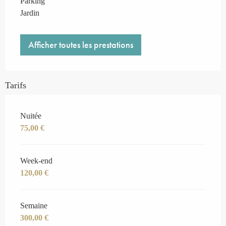
Parking
Jardin
Afficher toutes les prestations
Tarifs
Tarifs 2026
Nuitée
75,00 €
Week-end
120,00 €
Semaine
300,00 €