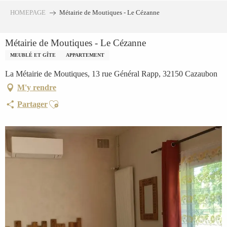
Aller
HOMEPAGE
Métairie de Moutiques - Le Cézanne
au
contenu
Métairie de Moutiques - Le Cézanne
principal
MEUBLÉ ET GÎTE
APPARTEMENT
La Métairie de Moutiques, 13 rue Général Rapp, 32150 Cazaubon
M'y rendre
Ajouter aux favoris
Partager