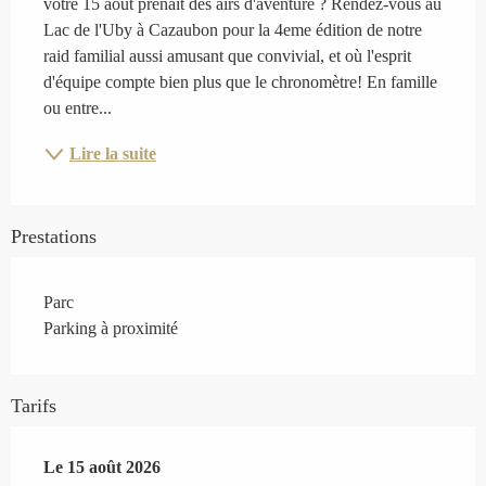
votre 15 août prenait des airs d'aventure ? Rendez-vous au 
Lac de l'Uby à Cazaubon pour la 4eme édition de notre 
raid familial aussi amusant que convivial, et où l'esprit 
d'équipe compte bien plus que le chronomètre! En famille 
ou entre...
Lire la suite
Prestations
Parc
Parking à proximité
Tarifs
Le
Le
15 août 2026
15 août 2026