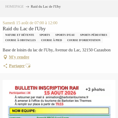
Aller
HOMEPAGE
Raid du Lac de l'Uby
au
contenu
principal
Samedi 15 août de 07:00 à 12:00
Raid du Lac de l'Uby
NATURE ET DÉTENTE
SPORTS
SPORTS D'EAU
SPORTS PÉDESTRES
COURSE À OBSTACLES
COURSE À PIED
COURSE D'ORIENTATION
Base de loisirs du lac de l'Uby, Avenue du Lac, 32150 Cazaubon
M'y rendre
Ajouter aux favoris
Partager
+3 photos