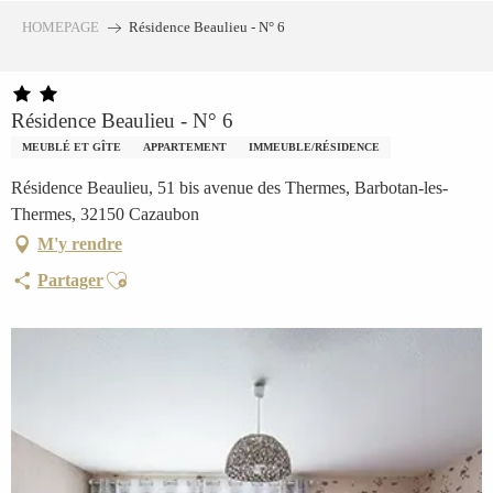
Aller
HOMEPAGE
Résidence Beaulieu - N° 6
au
contenu
principal
Résidence Beaulieu - N° 6
MEUBLÉ ET GÎTE
APPARTEMENT
IMMEUBLE/RÉSIDENCE
Résidence Beaulieu, 51 bis avenue des Thermes, Barbotan-les-
Thermes, 32150 Cazaubon
M'y rendre
Ajouter aux favoris
Partager