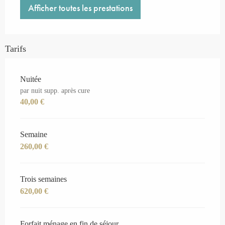
Afficher toutes les prestations
Tarifs
Tarifs 2026
Nuitée
par nuit supp. après cure
40,00 €
Semaine
260,00 €
Trois semaines
620,00 €
Forfait ménage en fin de séjour