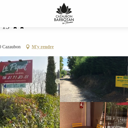
° 15
50 Cazaubon
M'y rendre