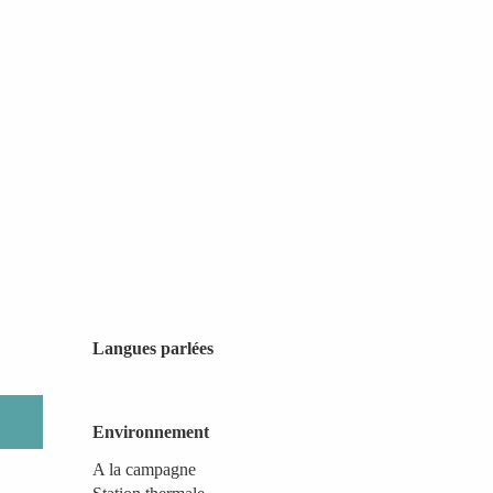
Langues parlées
Langues parlées
Environnement
Environnement
A la campagne