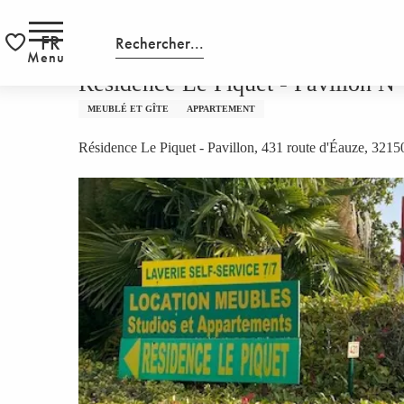
Aller
HOMEPAGE
Résidence Le Piquet - Pavillon N° 15
au
FR
Recherche
S
contenu
Menu
Voir les favoris
principal
Résidence Le Piquet - Pavillon N
MEUBLÉ ET GÎTE
APPARTEMENT
Résidence Le Piquet - Pavillon, 431 route d'Éauze, 321