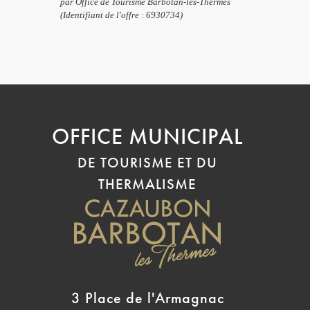
par Office de Tourisme Barbotan-les-Thermes
(Identifiant de l'offre :
6930734
)
OFFICE MUNICIPAL
DE TOURISME ET DU
THERMALISME
3 Place de l'Armagnac