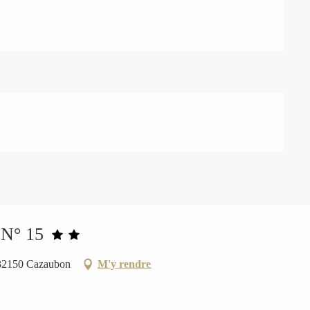
 N° 15
, 32150 Cazaubon
M'y rendre