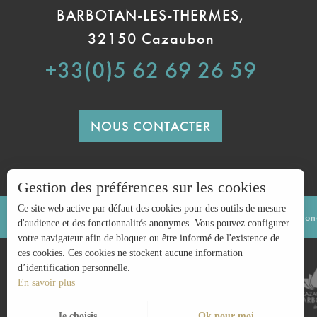
BARBOTAN-LES-THERMES,
32150 Cazaubon
+33(0)5 62 69 26 59
NOUS CONTACTER
Gestion des préférences sur les cookies
Ce site web active par défaut des cookies pour des outils de mesure
Mentions légales
Politique de confidentialité
Cond
d'audience et des fonctionnalités anonymes. Vous pouvez configurer
votre navigateur afin de bloquer ou être informé de l'existence de
ces cookies. Ces cookies ne stockent aucune information
d’identification personnelle.
En savoir plus
Je choisis
Ok pour moi