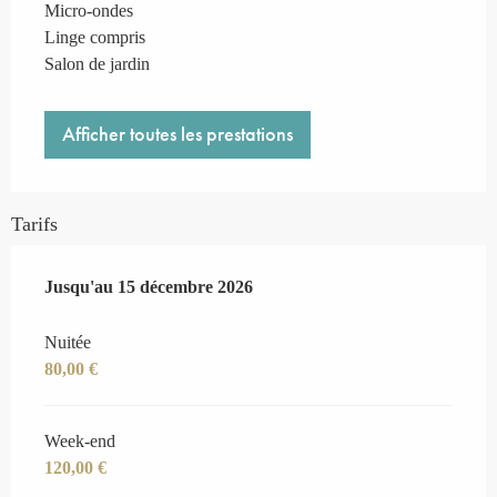
Micro-ondes
Linge compris
Salon de jardin
Afficher toutes les prestations
Tarifs
Du
Jusqu'au
1 mars 2026
15 décembre 2026
au
15 décembre 2026
Nuitée
80,00 €
Week-end
120,00 €