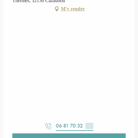
Thermes, 32150 Cazaubon
M'y rendre
06 81 70 32
▒▒