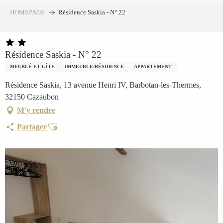
Aller
HOMEPAGE
Résidence Saskia - N° 22
au
contenu
principal
Résidence Saskia - N° 22
MEUBLÉ ET GÎTE
IMMEUBLE/RÉSIDENCE
APPARTEMENT
Résidence Saskia, 13 avenue Henri IV, Barbotan-les-Thermes,
32150 Cazaubon
M'y rendre
Ajouter aux favoris
Partager