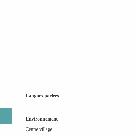
Langues parlées
Langues parlées
Environnement
Environnement
Centre village