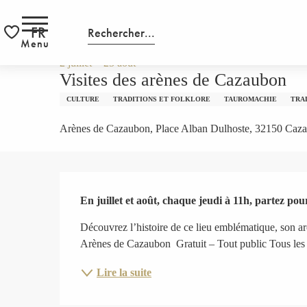
Aller
HOMEPAGE
Visites des arènes de Cazaubon
au
FR
Recherche
S
contenu
Menu
Voir les favoris
principal
2 juillet > 25 août
Visites des arènes de Cazaubon
CULTURE
TRADITIONS ET FOLKLORE
TAUROMACHIE
TRA
Arènes de Cazaubon, Place Alban Dulhoste, 32150 Caz
Description
En juillet et août, chaque jeudi à 11h, partez po
Découvrez l’histoire de ce lieu emblématique, son archi
Arènes de Cazaubon ️ Gratuit – Tout public Tous les 
Lire la suite