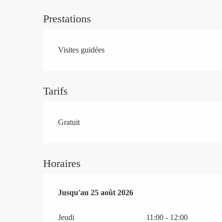
Prestations
Visites guidées
Tarifs
Gratuit
Horaires
Du
Jusqu'au
2 juillet 2026
25 août 2026
au
25 août 2026
Jeudi
11:00 - 12:00