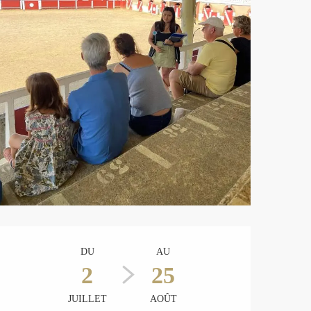
Ouverture et coordonnées
DU
AU
2
25
JUILLET
AOÛT