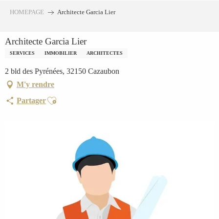
Aller
HOMEPAGE
Architecte Garcia Lier
au
contenu
Architecte Garcia Lier
principal
SERVICES
IMMOBILIER
ARCHITECTES
2 bld des Pyrénées, 32150 Cazaubon
M'y rendre
Ajouter aux favoris
Partager